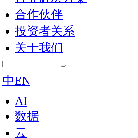
合作伙伴
投资者关系
关于我们
中
EN
AI
数据
云