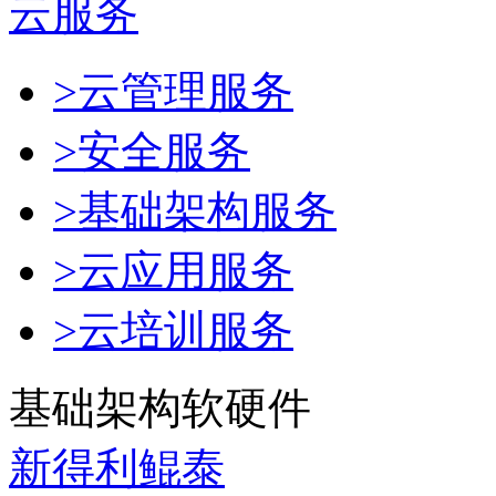
云服务
>云管理服务
>安全服务
>基础架构服务
>云应用服务
>云培训服务
基础架构软硬件
新得利鲲泰