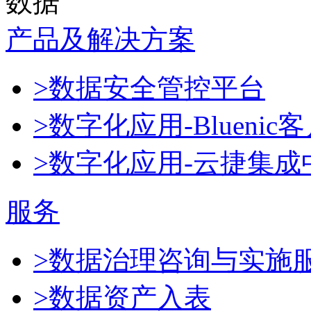
数据
产品及解决方案
>数据安全管控平台
>数字化应用-Blueni
>数字化应用-云捷集成
服务
>数据治理咨询与实施
>数据资产入表