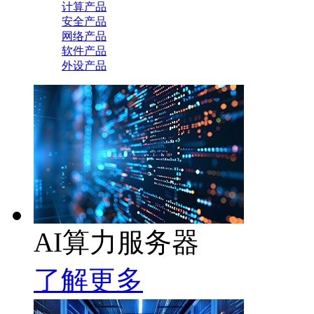
计算产品
安全产品
网络产品
软件产品
外设产品
AI算力服务器
了解更多