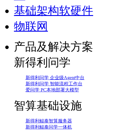
基础架构软硬件
物联网
产品及解决方案
新得利问学
新得利问学 企业级Agent中台
新得利问学 智能流程工作台
爱问学 PC本地部署大模型
智算基础设施
新得利鲲泰智算服务器
新得利鲲泰问学一体机