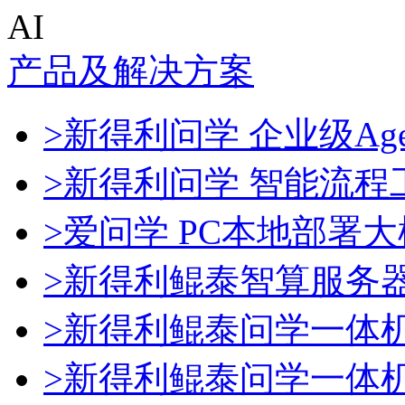
AI
产品及解决方案
>新得利问学 企业级Age
>新得利问学 智能流程
>爱问学 PC本地部署
>新得利鲲泰智算服务
>新得利鲲泰问学一体
>新得利鲲泰问学一体机De