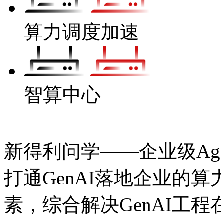
算力调度加速
智算中心
新得利问学——企业级Age
打通GenAI落地企业的算力
素，综合解决GenAI工程在