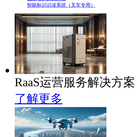
智能标识识读系统（叉车专用）
RaaS运营服务解决方案
了解更多